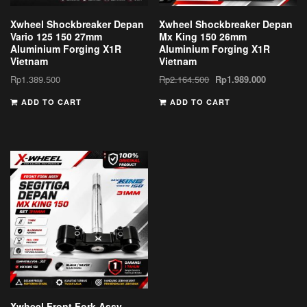
Xwheel Shockbreaker Depan
Xwheel Shockbreaker Depan
Vario 125 150 27mm
Mx King 150 26mm
Aluminium Forging X1R
Aluminium Forging X1R
Vietnam
Vietnam
Rp
1.389.500
Rp
2.164.500
Rp
1.989.000
ADD TO CART
ADD TO CART
Xwheel Front Fork Assy