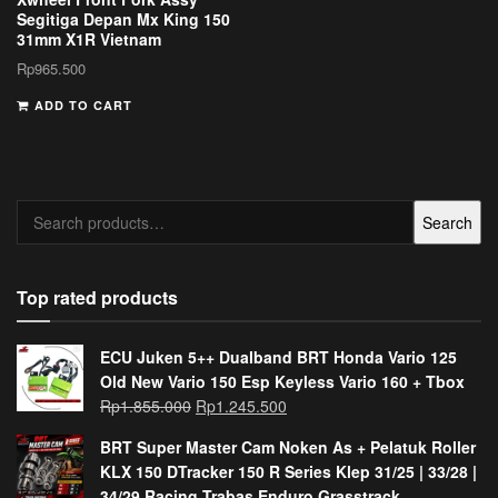
Segitiga Depan Mx King 150
31mm X1R Vietnam
Rp
965.500
ADD TO CART
Search
Search
for:
Top rated products
ECU Juken 5++ Dualband BRT Honda Vario 125
Old New Vario 150 Esp Keyless Vario 160 + Tbox
Rp
1.855.000
Rp
1.245.500
BRT Super Master Cam Noken As + Pelatuk Roller
KLX 150 DTracker 150 R Series Klep 31/25 | 33/28 |
34/29 Racing Trabas Enduro Grasstrack