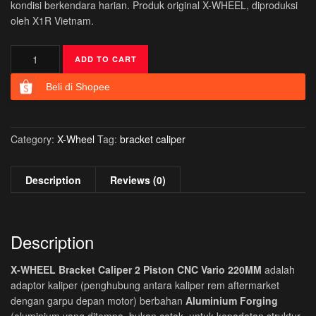
kondisi berkendara harian. Produk original X-WHEEL, diproduksi
oleh X1R Vietnam.
X-
ADD TO CART
WHEEL
Bracket
Beli di Shopee
Caliper
2
Piston
Category:
X-Wheel
Tag:
bracket caliper
CNC
220mm
Honda
Description
Reviews (0)
Vario
125
150
Description
160
quantity
X-WHEEL Bracket Caliper 2 Piston CNC Vario 220MM
adalah
adaptor kaliper (penghubung antara kaliper rem aftermarket
dengan garpu depan motor) berbahan
Aluminium Forging
(aluminium yang ditempa, bukan cetak, untuk kepadatan struktur