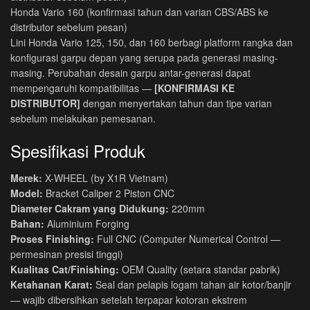
Honda Vario 160 (konfirmasi tahun dan varian CBS/ABS ke
distributor sebelum pesan)
Lini Honda Vario 125, 150, dan 160 berbagi platform rangka dan
konfigurasi garpu depan yang serupa pada generasi masing-
masing. Perubahan desain garpu antar-generasi dapat
mempengaruhi kompatibilitas —
[KONFIRMASI KE
DISTRIBUTOR]
dengan menyertakan tahun dan tipe varian
sebelum melakukan pemesanan.
Spesifikasi Produk
Merek:
X-WHEEL (by X1R Vietnam)
Model:
Bracket Caliper 2 Piston CNC
Diameter Cakram yang Didukung:
220mm
Bahan:
Aluminium Forging
Proses Finishing:
Full CNC (Computer Numerical Control —
permesinan presisi tinggi)
Kualitas Cat/Finishing:
OEM Quality (setara standar pabrik)
Ketahanan Karat:
Seal dan pelapis logam tahan air kotor/banjir
— wajib dibersihkan setelah terpapar kotoran ekstrem