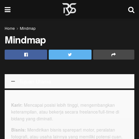
Home
Mindmap
Mindmap
Tujuan Utama
Karir:
Mencapai posisi lebih tinggi, mengembangkan
keterampilan, atau bekerja secara freelance/full-time di
bidang yang diminati.
Bisnis:
Mendirikan bisnis sparepart motor, peralatan
fotografi, atau usaha lainnya yang memiliki potensi cuan.