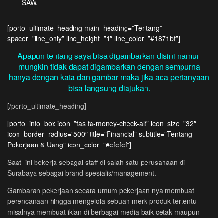
SAW.
[porto_ultimate_heading main_heading=”Tentang”
spacer=”line_only” line_height=”1″ line_color=”#1871bf”]
Apapun tentang saya bisa digambarkan disini namun
mungkin tidak dapat digambarkan dengan sempurna
hanya dengan kata dan gambar maka jika ada pertanyaan
bisa langsung diajukan.
[/porto_ultimate_heading]
[porto_info_box icon=”fas fa-money-check-alt” icon_size=”32″
icon_border_radius=”500″ title=”Financial” subtitle=”Tentang
Pekerjaan & Uang” icon_color=”#efefef”]
Saat ini bekerja sebagai staff di salah satu perusahaan di
Surabaya sebagai brand spesialis/management.
Gambaran pekerjaan secara umum pekerjaan nya membuat
perencanaan hingga mengelola sebuah merk produk tertentu
misalnya membuat iklan di berbagai media baik cetak maupun