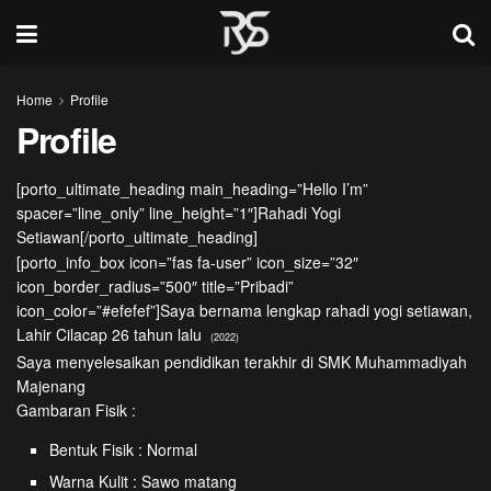
Home
Profile
Profile
[porto_ultimate_heading main_heading=”Hello I’m”
spacer=”line_only” line_height=”1″]Rahadi Yogi
Setiawan[/porto_ultimate_heading]
[porto_info_box icon=”fas fa-user” icon_size=”32″
icon_border_radius=”500″ title=”Pribadi”
icon_color=”#efefef”]Saya bernama lengkap rahadi yogi setiawan,
Lahir Cilacap 26 tahun lalu
(2022)
Saya menyelesaikan pendidikan terakhir di SMK Muhammadiyah
Majenang
Gambaran Fisik :
Bentuk Fisik : Normal
Warna Kulit : Sawo matang