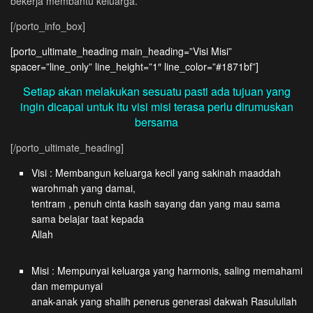
bekerja membantu keluarga.
[/porto_info_box]
[porto_ultimate_heading main_heading=”Visi Misi”
spacer=”line_only” line_height=”1″ line_color=”#1871bf”]
Setiap akan melakukan sesuatu pasti ada tujuan yang
ingin dicapai untuk itu visi misi terasa perlu dirumuskan
bersama
[/porto_ultimate_heading]
Visi : Membangun keluarga kecil yang sakinah maaddah
warohmah yang damai,
tentram , penuh cinta kasih sayang dan yang mau sama
sama belajar taat kepada
Allah
Misi : Mempunyai keluarga yang harmonis, saling memahami
dan mempunyai
anak-anak yang shalih penerus generasi dakwah Rasulullah