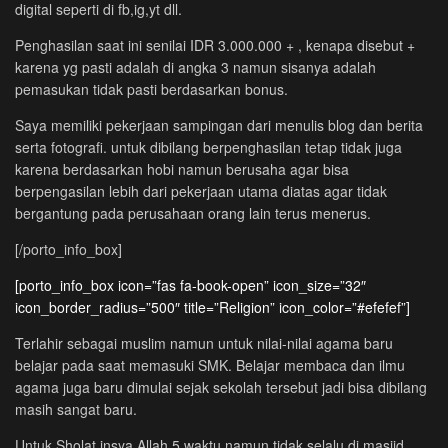
digital seperti di fb,ig,yt dll.
Penghasilan saat ini senilai IDR 3.000.000 + , kenapa disebut +
karena yg pasti adalah di angka 3 namun sisanya adalah
pemasukan tidak pasti berdasarkan bonus.
Saya memiliki pekerjaan sampingan dari menulis blog dan berita
serta fotografi. untuk dibilang berpenghasilan tetap tidak juga
karena berdasarkan hobi namun berusaha agar bisa
berpengasilan lebih dari pekerjaan utama diatas agar tidak
bergantung pada perusahaan orang lain terus menerus.
[/porto_info_box]
[porto_info_box icon=”fas fa-book-open” icon_size=”32″
icon_border_radius=”500″ title=”Religion” icon_color=”#efefef”]
Terlahir sebagai muslim namun untuk nilai-nilai agama baru
belajar pada saat memasuki SMK. Belajar membaca dan ilmu
agama juga baru dimulai sejak sekolah tersebut jadi bisa dibilang
masih sangat baru.
Untuk Sholat insya Allah 5 waktu namun tidak selalu di masjid