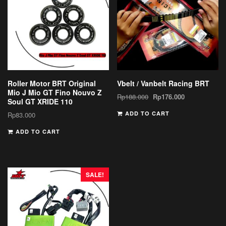
Roller Motor BRT Original
Vbelt / Vanbelt Racing BRT
Mio J Mio GT Fino Nouvo Z
Rp
188.000
Rp
176.000
Soul GT XRIDE 110
ADD TO CART
Rp
83.000
ADD TO CART
SALE!