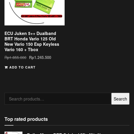
ECU Juken 5++ Dualband
BRT Honda Vario 125 Old
New Vario 150 Esp Keyless
Vario 160 + Tbox
Rp
1.855.000
Rp
1.245.500
ADD TO CART
Search
Search
for:
Top rated products