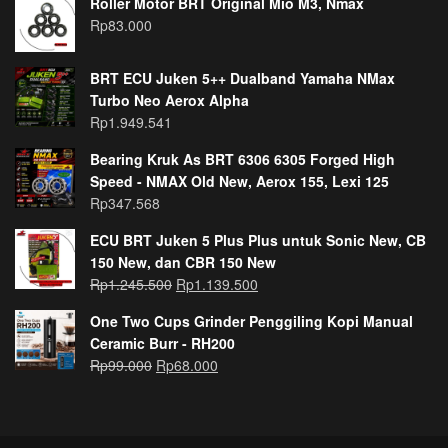
Roller Motor BRT Original Mio M3, Nmax
Rp
83.000
BRT ECU Juken 5++ Dualband Yamaha NMax
Turbo Neo Aerox Alpha
Rp
1.949.541
Bearing Kruk As BRT 6306 6305 Forged High
Speed - NMAX Old New, Aerox 155, Lexi 125
Rp
347.568
ECU BRT Juken 5 Plus Plus untuk Sonic New, CB
150 New, dan CBR 150 New
Rp
1.245.500
Rp
1.139.500
One Two Cups Grinder Penggiling Kopi Manual
Ceramic Burr - RH200
Rp
99.000
Rp
68.000