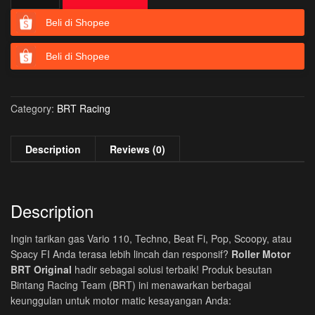
Motor
BRT
Beli di Shopee
Original
Vario
Beli di Shopee
110
Techno
Beat
Category:
BRT Racing
Fi
Pop
Scoopy
Description
Reviews (0)
SPACY
FI
quantity
Description
Ingin tarikan gas Vario 110, Techno, Beat Fi, Pop, Scoopy, atau
Spacy FI Anda terasa lebih lincah dan responsif?
Roller Motor
BRT Original
hadir sebagai solusi terbaik! Produk besutan
Bintang Racing Team (BRT) ini menawarkan berbagai
keunggulan untuk motor matic kesayangan Anda: