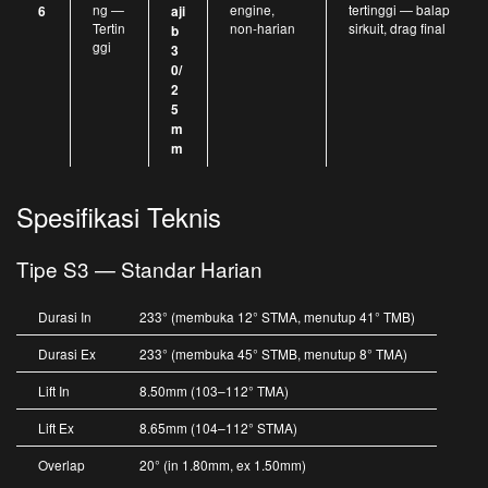
ng —
engine,
tertinggi — balap
6
aji
Tertin
non-harian
sirkuit, drag final
b
ggi
3
0/
2
5
m
m
Spesifikasi Teknis
Tipe S3 — Standar Harian
Durasi In
233° (membuka 12° STMA, menutup 41° TMB)
Durasi Ex
233° (membuka 45° STMB, menutup 8° TMA)
Lift In
8.50mm (103–112° TMA)
Lift Ex
8.65mm (104–112° STMA)
Overlap
20° (in 1.80mm, ex 1.50mm)