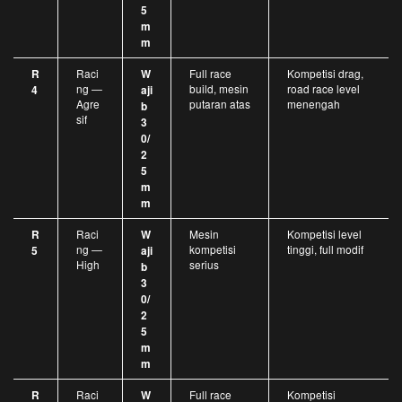
5
m
m
Raci
Full race
Kompetisi drag,
R
W
ng —
build, mesin
road race level
4
aji
Agre
putaran atas
menengah
b
sif
3
0/
2
5
m
m
Raci
Mesin
Kompetisi level
R
W
ng —
kompetisi
tinggi, full modif
5
aji
High
serius
b
3
0/
2
5
m
m
Raci
Full race
Kompetisi
R
W