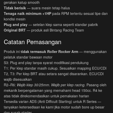
gerakan katup smooth
Tidak berisik
— suara mesin tetap halus
Tenaga naik minimum +1HP
pada RPM tertentu sesuai tipe dan
kondisi mesin
Plug and play
— setelan klep sama seperti standar pabrik
Original BRT
— produk asli Bintang Racing Team
Catatan Pemasangan
Produk ini
tidak termasuk Roller Rocker Arm
— menggunakan
pelatuk standar bawaan motor
S3: Plug and play tanpa syarat modifikasi pendukung
T1: Per klep standar masih cukup. Sesuaikan mapping ECU/CDI
T2, T3: Per klep BRT atau setara sangat disarankan. ECU/CDI
wajib disesuaikan
R2–R6:
Wajib klep 30/25mm. Wajib per klep racing.
Pasang oleh
mekanik berpengalaman yang memahami head 150cc. R4 ke
atas tidak direkomendasikan untuk pemakaian harian
Tersedia varian ADS (Anti Difficult Starting) untuk R Series —
tanyakan ketersediaan ke kami jika motor sudah bore up besar
dan susah starter