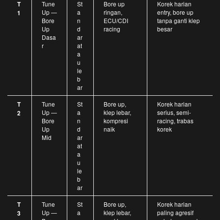
Tune
St
Bore up
Korek harian
T
Up —
a
ringan,
entry, bore up
1
Bore
n
ECU/CDI
tanpa ganti klep
Up
d
racing
besar
Dasa
ar
r
at
a
u
le
b
ar
Tune
St
Bore up,
Korek harian
T
Up —
a
klep lebar,
serius, semi-
2
Bore
n
kompresi
racing, trabas
Up
d
naik
korek
Mid
ar
at
a
u
le
b
ar
Tune
St
Bore up,
Korek harian
T
Up —
a
klep lebar,
paling agresif
3