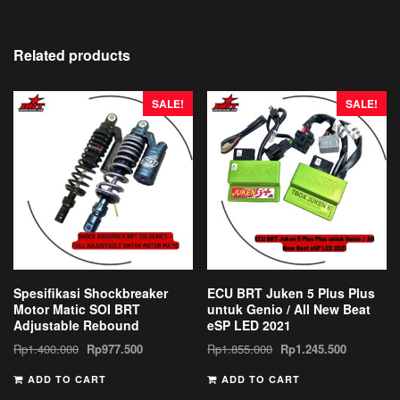
Related products
SALE!
SALE!
Spesifikasi Shockbreaker
ECU BRT Juken 5 Plus Plus
Motor Matic SOI BRT
untuk Genio / All New Beat
Adjustable Rebound
eSP LED 2021
Rp
1.400.000
Rp
977.500
Rp
1.855.000
Rp
1.245.500
ADD TO CART
ADD TO CART