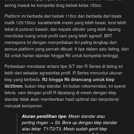
sering masuk ke kompetisi drag bebek kelas 150cc.
R5
R6
Platform ini berbeda dari bebek 110cc dan berbeda dari basis
quantity
matik 125/150cc karakteristik mesin yang lebih besar, torsi lebih
tebal di putaran bawah, dan kepala silinder yang lebih lapang
membuka ruang untuk profil cam yang lebih agresif. BRT
merespons ini dengan menyediakan lini paling lengkap dari
semua platform yang pernah dibuat: 9 tipe dalam satu listing, dari
S3 untuk harian standar hingga R6 untuk kompetisi tertinggi.
Perbedaan mendasar antara tipe S/T dan R Series di listing ini
lebih dari sekadar agresivitas profil R Series menuntut ukuran
klep yang berbeda.
R2 hingga R6 dirancang untuk klep
30/25mm
, bukan klep standar. Ini bukan rekomendasi, ini syarat
teknis cam dengan profil R dipasang di mesin dengan klep
standar tidak akan memberikan hasil optimal dan berpotensi
merusak komponen.
Aturan pemilihan tipe:
Mesin standar atau
porting ringan → S3. Bore up dengan klep standar
atau lebar T1/T2/T3. Mesin sudah ganti klep