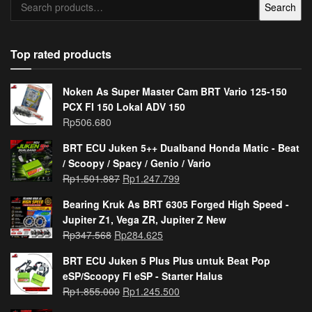
Search
for:
Top rated products
Noken As Super Master Cam BRT Vario 125-150
PCX FI 150 Lokal ADV 150
Rp
506.680
BRT ECU Juken 5++ Dualband Honda Matic - Beat
/ Scoopy / Spacy / Genio / Vario
Rp
1.501.887
Rp
1.247.799
Bearing Kruk As BRT 6305 Forged High Speed -
Jupiter Z1, Vega ZR, Jupiter Z New
Rp
347.568
Rp
284.625
BRT ECU Juken 5 Plus Plus untuk Beat Pop
eSP/Scoopy FI eSP - Starter Halus
Rp
1.855.000
Rp
1.245.500