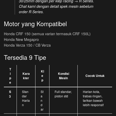
30/25mm dengan per klep racing → R Series.
Chat kami dengan detail spek mesin sebelum
order R Series.
Motor yang Kompatibel
Honda CRF 150 (semua varian termasuk CRF 150L)
Honda New Megapro
Honda Verza 150 / CB Verza
Tersedia 9 Tipe
T
Kl
i
Kara
Kondisi
e
Cocok Untuk
p
kter
Mesin
p
e
Stan
St
Full standar,
Harian kota,
S
dar
a
piston std
trabas ringan,
3
Haria
n
tarikan bawah
n
d
lebih responsif
ar