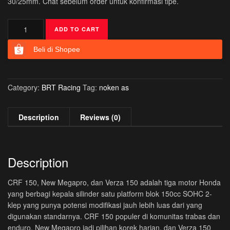
30/25mm. Chat sebelum order untuk konfirmasi tipe.
BRT
ADD TO CART
Master
Cam
Beli di Shopee
Noken
As
Honda
Category:
BRT Racing
Tag:
noken as
CRF
150
New
Description
Reviews (0)
Megapro
Verza
150
Description
S3
T1
CRF 150, New Megapro, dan Verza 150 adalah tiga motor Honda
T2
yang berbagi kepala silinder satu platform blok 150cc SOHC 2-
T3
klep yang punya potensi modifikasi jauh lebih luas dari yang
R2
digunakan standarnya. CRF 150 populer di komunitas trabas dan
R3
enduro, New Megapro jadi pilihan korek harian, dan Verza 150
R4