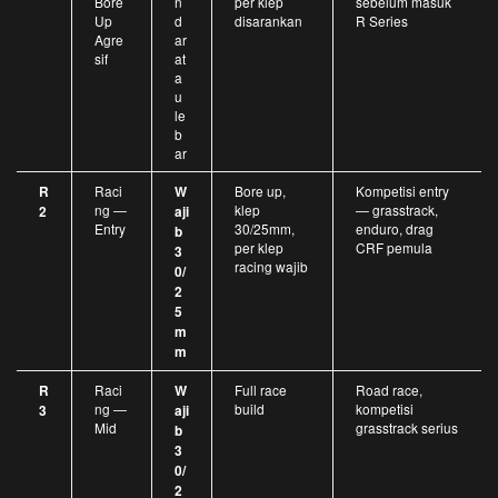
Bore
n
per klep
sebelum masuk
Up
d
disarankan
R Series
Agre
ar
sif
at
a
u
le
b
ar
Raci
Bore up,
Kompetisi entry
R
W
ng —
klep
— grasstrack,
2
aji
Entry
30/25mm,
enduro, drag
b
per klep
CRF pemula
3
racing wajib
0/
2
5
m
m
Raci
Full race
Road race,
R
W
ng —
build
kompetisi
3
aji
Mid
grasstrack serius
b
3
0/
2