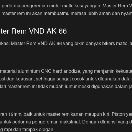
n performa pengereman motor matic kesayangan, Master Rem V
in, master rem ini akan membuatmu merasa lebih aman dan nyam
aster Rem VND AK 66
ikasi Master Rem VND AK 66 yang bikin banyak bikers matic jat
material aluminium CNC hard anodize, yang menjamin kekuata
korosi dan keausan, sehingga sangat cocok untuk digunakan da
ri master rem ini tidak mudah luntur meski digunakan dalam j
an 19mm, baik untuk master rem kanan maupun kiri. Piston yan
g untuk performa pengereman maksimal. Dengan dimensi yang 
ang rapi dan tampak elegan.