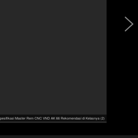
pesifikasi Master Rem CNC VND AK 66 Rekomendasi di Kelasnya (2)