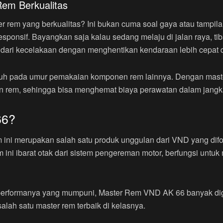
Rem Berkualitas
er rem yang berkualitas? Ini bukan cuma soal gaya atau tampila
ponsif. Bayangkan saja kalau sedang melaju di jalan raya, tib
ari kecelakaan dengan menghentikan kendaraan lebih cepat da
uh pada umur pemakaian komponen rem lainnya. Dengan master r
n rem, sehingga bisa menghemat biaya perawatan dalam jangk
66?
ini merupakan salah satu produk unggulan dari VND yang dif
 ini ibarat otak dari sistem pengereman motor, berfungsi untu
n performanya yang mumpuni, Master Rem VND AK 66 banyak dig
salah satu master rem terbaik di kelasnya.