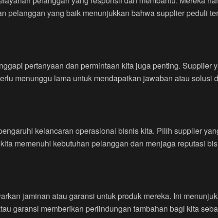
 pelayanan pelanggan yang responsif dan membantu. Mereka h
yanan pelanggan yang baik menunjukkan bahwa supplier peduli 
nggapi pertanyaan dan permintaan kita juga penting. Supplie
 perlu menunggu lama untuk mendapatkan jawaban atau solusi d
ngaruhi kelancaran operasional bisnis kita. Pilih supplier 
 kita memenuhi kebutuhan pelanggan dan menjaga reputasi bis
arkan jaminan atau garansi untuk produk mereka. Ini menunju
tau garansi memberikan perlindungan tambahan bagi kita sebag