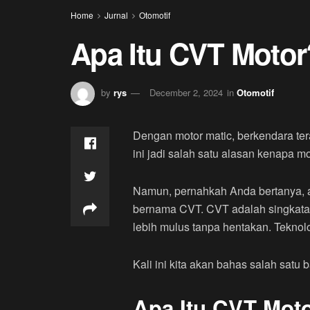
Home
Jurnal
Otomotif
Apa Itu CVT Motor
by
rys
December 2, 2024
in
Otomotif
Dengan motor matic, berkendara ter
ini jadi salah satu alasan kenapa mo
Namun, pernahkah Anda bertanya, ap
bernama CVT. CVT adalah singkata
lebih mulus tanpa hentakan. Teknol
Kali ini kita akan bahas salah sat
Apa Itu CVT Moto