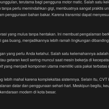
nggulan, terutama bagi pengguna motor matic. Salah satu k
tanpa perlu memindahkan gigi, membuatnya sangat praktis untu
lam penggunaan bahan bakar. Karena transmisi dapat menyesua
rasi yang mulus tanpa hentakan. Ini membuat pengalaman berk
i gas buang, menjadikannya lebih ramah lingkungan dibandingk
n yang perlu Anda ketahui. Salah satu kelemahannya adalah s
au getaran kecil sering muncul saat mesin bekerja di kecepatan
lt
yang menjadi komponen utama memiliki usia pakai terbatas da
 lebih mahal karena kompleksitas sistemnya. Selain itu, CVT k
jalanan datar dan penggunaan sehari-hari. Meskipun begitu, ke
 kendaraan modern di kota besar.