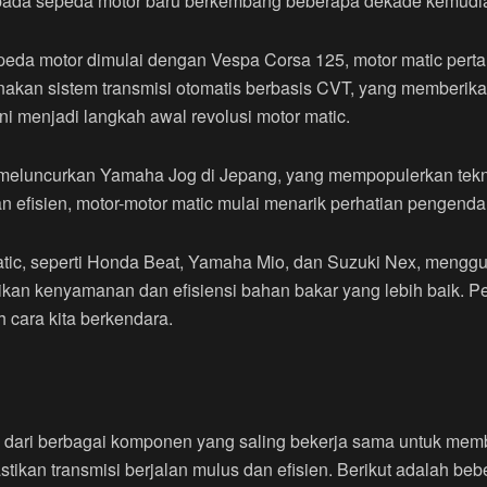
ada sepeda motor baru berkembang beberapa dekade kemudi
a motor dimulai dengan Vespa Corsa 125, motor matic pertama
kan sistem transmisi otomatis berbasis CVT, yang memberik
ni menjadi langkah awal revolusi motor matic.
meluncurkan Yamaha Jog di Jepang, yang mempopulerkan tekno
n efisien, motor-motor matic mulai menarik perhatian pengenda
atic, seperti Honda Beat, Yamaha Mio, dan Suzuki Nex, menggu
ikan kenyamanan dan efisiensi bahan bakar yang lebih baik. 
 cara kita berkendara.
i dari berbagai komponen yang saling bekerja sama untuk mem
stikan transmisi berjalan mulus dan efisien. Berikut adalah 