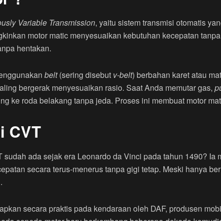
usly Variable Transmission
, yaitu sistem transmisi otomatis y
gkinkan motor matic menyesuaikan kebutuhan kecepatan tanpa
anpa hentakan.
menggunakan
belt
(sering disebut
v-belt
) berbahan karet atau mate
saling bergerak menyesuaikan rasio. Saat Anda memutar gas,
p
ung ke roda belakang tanpa jeda. Proses ini membuat motor mat
gi CVT
sudah ada sejak era Leonardo da Vinci pada tahun 1490? Ia
atan secara terus-menerus tanpa gigi tetap. Meski hanya beru
.
apkan secara praktis pada kendaraan oleh DAF, produsen mobil