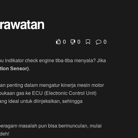
erawatan
0
0
0
 indikator check engine tiba-tiba menyala? Jika
tion Sensor)
.
an penting dalam mengatur kinerja mesin motor
ukaan gas ke ECU (Electronic Control Unit)
ng ideal untuk diinjeksikan, sehingga
 beragam masalah pun bisa bermunculan, mulai
deh!