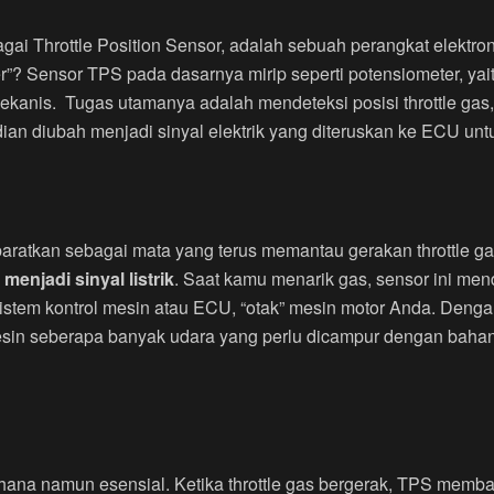
ai Throttle Position Sensor, adalah sebuah perangkat elektroni
er”? Sensor TPS pada dasarnya mirip seperti potensiometer, y
kanis. Tugas utamanya adalah mendeteksi posisi throttle gas, 
dian diubah menjadi sinyal elektrik yang diteruskan ke ECU un
baratkan sebagai mata yang terus memantau gerakan throttle ga
menjadi sinyal listrik
. Saat kamu menarik gas, sensor ini mend
sistem kontrol mesin atau ECU, “otak” mesin motor Anda. Denga
sin seberapa banyak udara yang perlu dicampur dengan baha
ana namun esensial. Ketika throttle gas bergerak, TPS membac